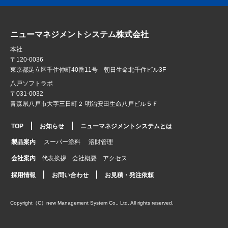
ニューマネジメントシステム株式会社
本社
〒120-0036
東京都足立区千住仲町40番11号 朝日生命北千住ビル3F
八戸ソフトラボ
〒031-0032
青森県八戸市大字三日町２ 明治安田生命八戸ビル５Ｆ
TOP
お知らせ
ニューマネジメントシステムとは
製品案内
スーパー塗料
溶財管理
会社案内
代表挨拶
会社概要
アクセス
採用情報
お問い合わせ
お見積・発注依頼
Copyright（C）new Management System Co., Ltd. All rights reserved.