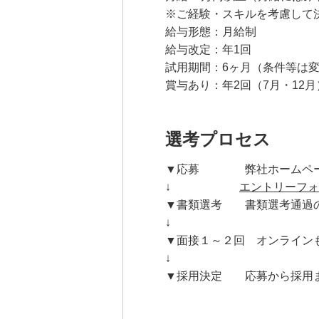
※ご経験・スキルを考慮して
給与形態：月給制
給与改定：年1回
試用期間：6ヶ月（条件等は変
賞与あり：年2回（7月・12
選考プロセス
▼応募 弊社ホームページ
↓
エントリーフォ
▼書類選考 書類選考通過の
↓
▼面接１～２回 オンライン
↓
▼採用決定 応募から採用ま