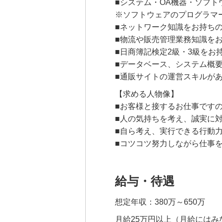
■システム・OA機器・ソフ
※ソフトウェアのプログラマ
■ネットワーク知識をお持ち
■物流や販売管理業務知識を
■日商簿記検定2級・3級をお
■データベース、システム概
■通販サイトの運営スキルが
【求める人物像】
■お客様と接するお仕事です
■人の気持ちを考え、誠実に
■自ら考え、実行できる行動
■コツコツ努力しながら仕事
給与・待遇
想定年収：380万～650万
月給25万円以上（月給にはみ