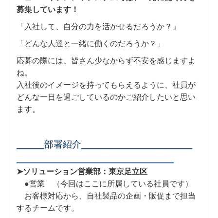
ソリューション営業
募集しています！
「入社して、自分の力を活かせるだろうか？」
営業事務
「どんな人達と一緒に働くのだろうか？」
経営管理部
応募の際には、皆さん少なからず不安を感じますよ
ね。
福利厚生
入社後のイメージを持ってもらえるように、社員が
どんな一日を過ごしているのかご紹介したいと思い
#ニューマネのすみっこ
ます。
エントリー
╴╴╴部署紹介╴╴╴╴╴╴╴╴╴╴╴╴
╴╴╴╴╴╴╴╴╴╴╴╴╴╴╴╴╴
➤ソリューション営業部：東京足立区
●営業 （今回はここに所属している社員です）
お客様対応から、自社製品の企画・販促まで担当
するチームです。