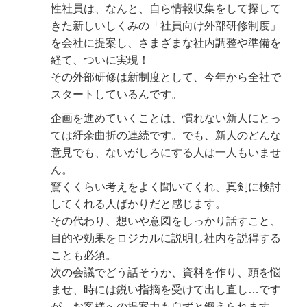
性社員は、なんと、自ら情報収集をして探して
きた新しいしくみの「社員向け外部研修制度」
を会社に提案し、
さまざまな社内調整や準備を
経て、ついに実現！
その外部研修は新制度として、今年から全社で
スタートしているんです。
企画を進めていくことは、慣れない新人にとっ
ては紆余曲折の連続です。でも、新人のどんな
意見でも、ないがしろにする人は一人もいませ
ん。
驚くくらい考えをよく聞いてくれ、真剣に検討
してくれる人ばかりだと感じます。
その代わり、想いや意図をしっかり話すこと、
目的や効果をロジカルに説明し社内を説得する
ことも必須。
次の会議でどう話そうか、資料を作り、頭を悩
ませ、時には鋭い指摘を受けて出し直し…です
が、お客様への提案力も自ずと鍛えられます