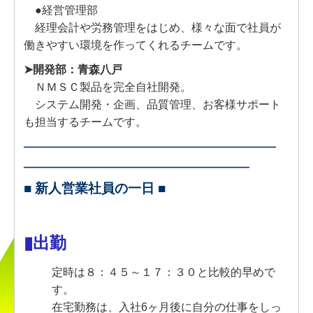
●経営管理部
経理会計や労務管理をはじめ、様々な面で社員が
働きやすい環境を作ってくれるチームです。
➤開発部：青森八戸
ＮＭＳＣ製品を完全自社開発。
システム開発・企画、品質管理、お客様サポート
も担当するチームです。
╴╴╴
╴╴╴
╴╴╴
╴╴╴╴╴╴╴╴╴╴
╴╴╴╴╴╴╴╴╴╴╴╴╴╴╴╴╴
■ 新人営業社員の一日 ■
▮出勤
定時は８：４５～１７：３０と比較的早めで
す。
在宅勤務は、入社6ヶ月後に自分の仕事をしっ