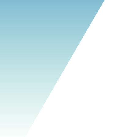
ソリューション営業
営業事務
経営管理部
福利厚生
#ニューマネのすみっこ
エントリー