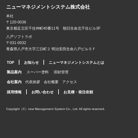
ニューマネジメントシステム株式会社
本社
〒120-0036
東京都足立区千住仲町40番11号 朝日生命北千住ビル3F
八戸ソフトラボ
〒031-0032
青森県八戸市大字三日町２ 明治安田生命八戸ビル５Ｆ
TOP
お知らせ
ニューマネジメントシステムとは
製品案内
スーパー塗料
溶財管理
会社案内
代表挨拶
会社概要
アクセス
採用情報
お問い合わせ
お見積・発注依頼
Copyright（C）new Management System Co., Ltd. All rights reserved.